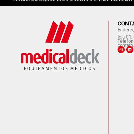
CONT
Endereç
loja 01
Telefon
contato