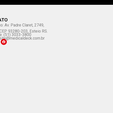
ATO
o: Av. Padre Claret, 2749,
, CEP 93280-203, Esteio RS.
e: (51) 3033-3800
site@medicaldeck.com.br