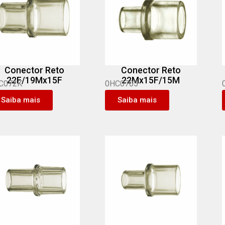
Conector Reto
Conector Reto
22F/19Mx15F
22Mx15F/15M
C072K
0HC0705
Saiba mais
Saiba mais