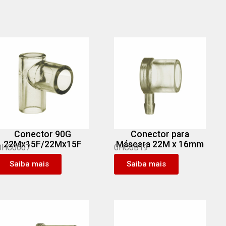
Conector 90G
Conector para
22Mx15F/22Mx15F
Máscara 22M x 16mm
0HC0607
0HC0B19
Saiba mais
Saiba mais