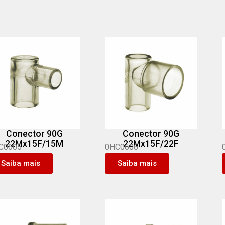
Conector 90G
Conector 90G
22Mx15F/15M
22Mx15F/22F
C0605
0HC0606
Saiba mais
Saiba mais