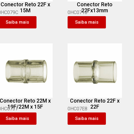
Conector Reto 22F x
Conector Reto
15M
22Fx13mm
0HC079C
0HC0710
Saiba mais
Saiba mais
Conector Reto 22M x
Conector Reto 22F x
19F/22M x 15F
22F
0HC0737
0HC07E8
Saiba mais
Saiba mais