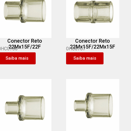
Conector Reto
Conector Reto
22Mx15F/22F
22Mx15F/22Mx15F
0HC0706
0HC0707
Saiba mais
Saiba mais