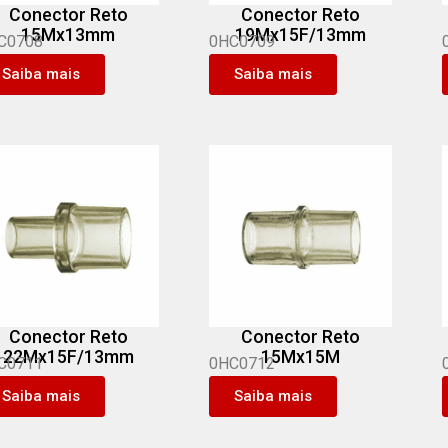
Conector Reto
Conector Reto
15Mx13mm
19Mx15F/13mm
C0708
0HC0709
Saiba mais
Saiba mais
Conector Reto
Conector Reto
22Mx15F/13mm
15Mx15M
C0711
0HC0712
Saiba mais
Saiba mais