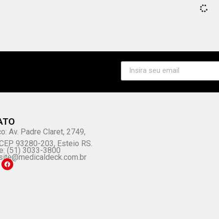
ATO
o: Av. Padre Claret, 2749,
, CEP 93280-203, Esteio RS.
e: (51) 3033-3800
site@medicaldeck.com.br