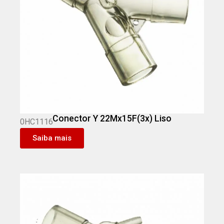
Conector Y 22Mx15F(3x) Liso
0HC1116
Saiba mais