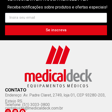
Receba notificações sobre produtos e ofertas especiais!
Se inscreva
CONTATO
Endereço: Av. Padre Claret, 2749, loja 01, CEP 93280-203,
Esteio RS.
Telefone: (51) 3033-3800
contatosite@medicaldeck.com.br