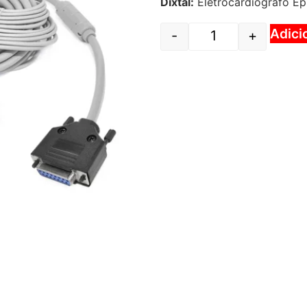
Dixtal:
Eletrocardiografo Ep
Adici
-
+