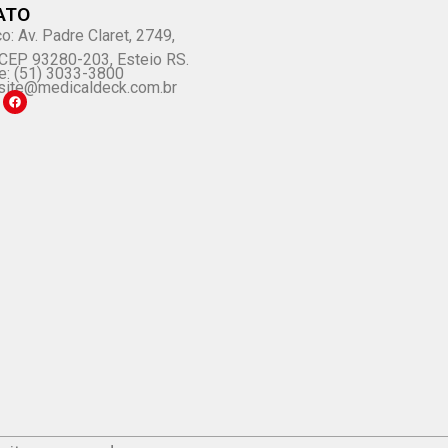
ATO
o: Av. Padre Claret, 2749,
, CEP 93280-203, Esteio RS.
e: (51) 3033-3800
site@medicaldeck.com.br