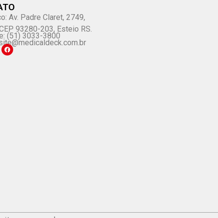
ATO
o: Av. Padre Claret, 2749,
, CEP 93280-203, Esteio RS.
e: (51) 3033-3800
site@medicaldeck.com.br