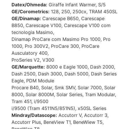
Datex/Ohmeda:
Giraffe Infant Warmer, S/5
GE/Corometrics:
128, 250, 250cx, TRAM 450SL
GE/Dinamap:
Carescape B650, Carescape
B850, Carescape V100, Carescape V100 com
tecnologia Masimo,
Dinamap ProCare com Masimo Pro 1000, Pro
1000, Pro 300V2, ProCare 300, ProCare
Ausculatory 400,
ProSeries V2, V300
GE/Marquette:
8000 e Eagle 1000, Dash 2000,
Dash 2500, Dash 3000, Dash 5000, Dash Series
Eagle, PDM Module
Procare B40, Solar, Smk SMV, Solar 7000, Solar
8000, Solar 8000M, Solar Series, Tram Modular,
Tram 451, i/9500
i/9500 (Tram 4511N5/851N5), x50SL Series
Mindray/Datascope:
Accutorr V, Accutorr 3,
Accutorr Plus, BeneView T1, BeneWiew T5,