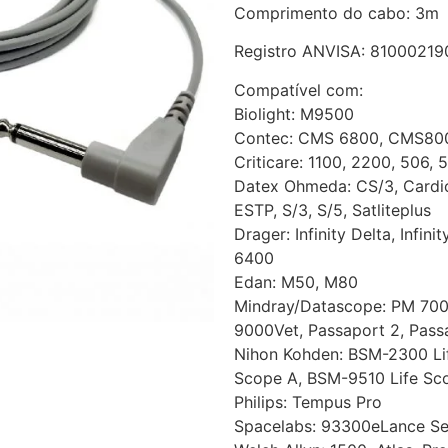
Comprimento do cabo: 3m
Registro ANVISA: 8100021
Compatível com:
Biolight: M9500
Contec: CMS 6800, CMS80
Criticare: 1100, 2200, 506,
Datex Ohmeda: CS/3, Cardioc
ESTP, S/3, S/5, Satliteplus
Drager: Infinity Delta, Infin
6400
Edan: M50, M80
Mindray/Datascope: PM 700
9000Vet, Passaport 2, Pass
Nihon Kohden: BSM-2300 Lif
Scope A, BSM-9510 Life Sc
Philips: Tempus Pro
Spacelabs: 93300eLance Se