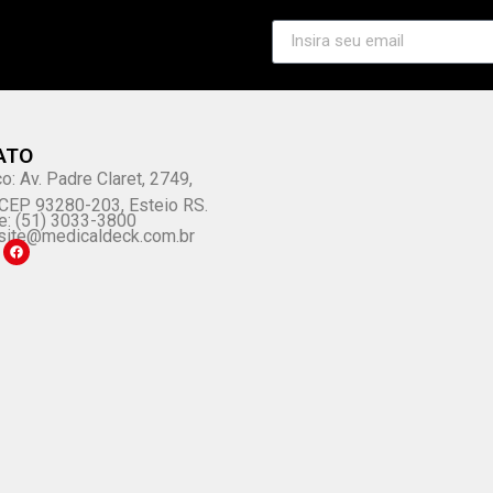
ATO
o: Av. Padre Claret, 2749,
, CEP 93280-203, Esteio RS.
e: (51) 3033-3800
site@medicaldeck.com.br