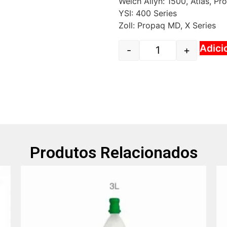
Welch Allyn: 1500, Atlas, P
YSI: 400 Series
Zoll: Propaq MD, X Series
Adici
-
+
Produtos Relacionados