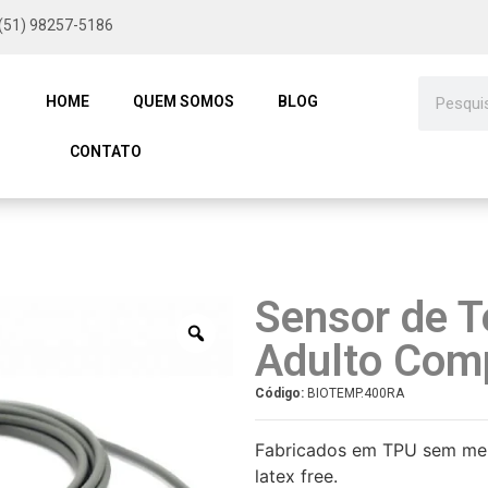
(51) 98257-5186
HOME
QUEM SOMOS
BLOG
CONTATO
Sensor de T
Adulto Comp
Código:
BIOTEMP.400RA
Fabricados em TPU sem mem
latex free.