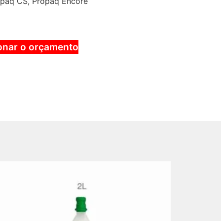
ropaq CS, Propaq Encore
onar o orçamento