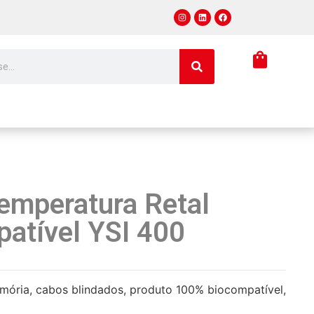
emperatura Retal
atível YSI 400
ória, cabos blindados, produto 100% biocompatível,